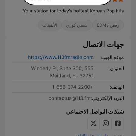
Your station for today's hottest Korean Pop hits!
رقص / EDM
شعبي كوري
الألفينات
جهات الاتصال
موقع الويب
https://www.113fmradio.com
العنوان:
555 Winderly Pl, Suite 300,
Maitland, FL 32751
الهاتف:
+1-858-374-2200
البريد الإلكتروني:
contactus@113.fm
شبكات التواصل الاجتماعي
تحديث معلومات هذه الإذاعة