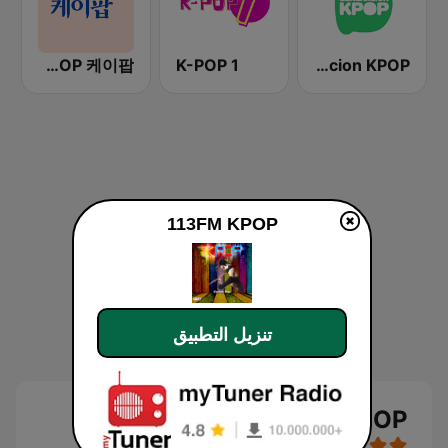
BOX : K-POP 케이팝
K-POP 1
Generacion KPOP
113FM KPOP
تنزيل التطبيق
113FM KPOP بث حي