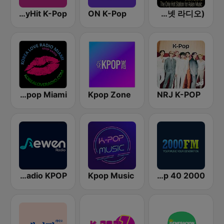
OnlyHit K-Pop
ON K-Pop
Big B Radio - KPOP(인터넷 라디오)
Korea Love Radio K-pop Miami
Kpop Zone
NRJ K-POP
Aewen Radio KPOP
Kpop Music
2000 FM - Top 40