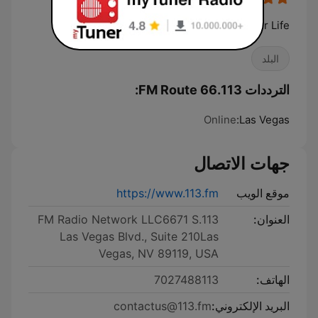
It's Your Music, Your Life.
البلد
الترددات 113.FM Route 66:
Online
Las Vegas:
جهات الاتصال
موقع الويب
https://www.113.fm
العنوان:
113.FM Radio Network LLC6671 S
Las Vegas Blvd., Suite 210Las
Vegas, NV 89119, USA
الهاتف:
7027488113
البريد الإلكتروني:
contactus@113.fm