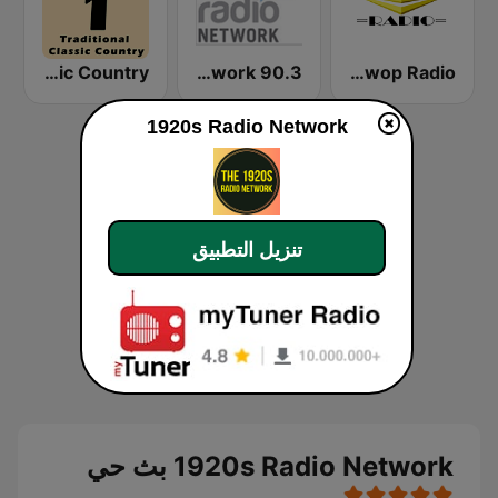
HPR1: Traditional Classic Country
The 1920's Radio Network 90.3
Doowop Radio
1920s Radio Network
تنزيل التطبيق
1920s Radio Network بث حي