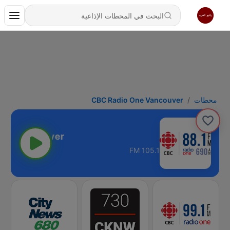
محطات
CBC Radio One Vancouver
105.1 FM