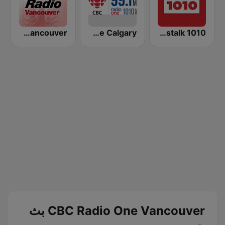
CKWX City News Vancouver
CBR CBC Radio One Calgary
CFRB Newstalk 1010
CBC Radio One Vancouver بث