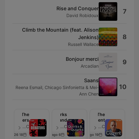
Rise and Conquer
7
David Robidoux
Climb the Mountain (feat. Alison
8
Jenkins)
Russell Wallace
Bonjour merci
9
Arcadian
Saans
10
Reena Esmail, Chicago Sinfonietta & Mei-
Ann Chen
The
Quirks
The
Debaters
and
Current
Quarks
CBC - حلقة 647
CBC - حلقة 39
CBC - حلقة 36
18 Jun 2026
6 days ago
19 hours ago