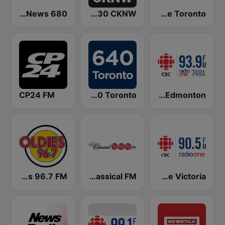
680 City News
Global News Radio 730 CKNW
CBLA-FM CBC Radio One Toronto
CP24 FM
CFIQ 640 Toronto
CBC Radio One Edmonton
CJWV Oldies 96.7 FM
CFMZ-FM The New Classical FM
CBC Radio One Victoria