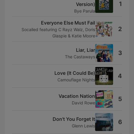
1
Version)
Bye Parula
Everyone Else Must Fail
2
Socalled featuring C Rayz Walz, Doris
Glaspie & Katie Moore
Liar, Liar
3
The Castaways
(It Could Be) Love
4
Camouflage Nights
Vacation Nation
5
David Rowe
Don't You Forget It
6
Glenn Lewis