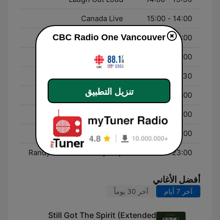
Canada Live
14:00 - 15:00
CBC Radio One Vancouver
On The Coast
15:00 - 18:00
The World at Six
18:00 - 18:30
As It Happens
18:30 - 20:00
تنزيل التطبيق
The Current Review
20:00 - 21:00
Ideas
21:00 - 22:00
q (Radio)
22:00 - 23:00
Randy Bachman's Vinyl Tap
23:00 - 00:00
أفضل الأغاني
آخر 7 أيام
آخر 30 يوماً
Still Got The Spirit (Extended