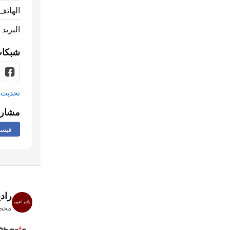
الهاتف
البريد 
شبكات
تحديث م
مشار
فيس
راد
محطا