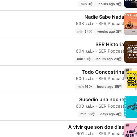
3 min
9 hours ago
Nadie Sabe Nada
SER Podcast - حلقة 538
54 min
3 weeks ago
SER Historia
SER Podcast - حلقة 604
19 min
23 hours ago
Todo Concostrina
SER Podcast - حلقة 600
16 min
15 hours ago
Sucedió una noche
SER Podcast - حلقة 600
56 min
4 days ago
A vivir que son dos días
SER Podcast - حلقة 601