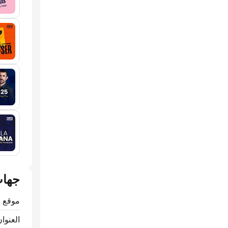
جهات
موقع ا
العنوان