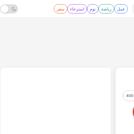
عمل
رياضة
نوم
استرخاء
سفر
400