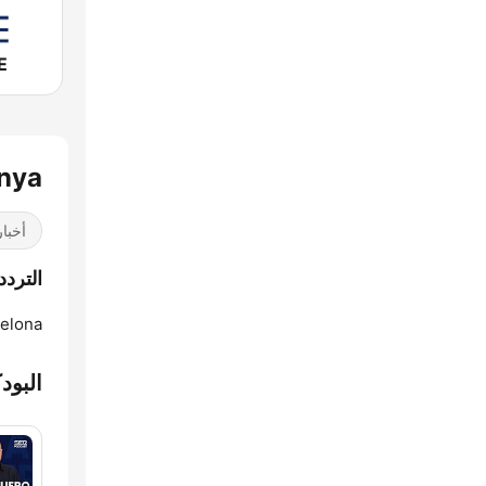
E
unya
أخبار
الترددات Catalunya
elona:
البود