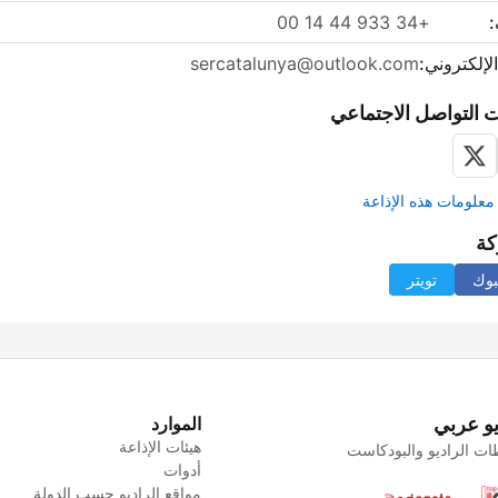
:
+34 933 44 14 00
الإلكتروني:
sercatalunya@outlook.com
 التواصل الاجتماعي
علومات هذه الإذاعة
كة
بوك
تويتر
يو عربي
الموارد
هيئات الإذاعة
ت الراديو والبودكاست
أدوات
مواقع الراديو حسب الدولة