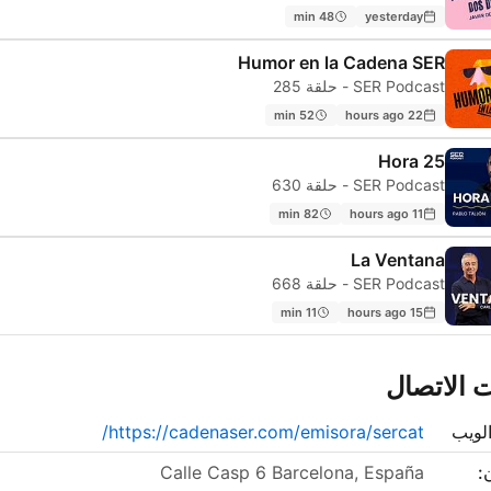
48 min
yesterday
Humor en la Cadena SER
SER Podcast - حلقة 285
52 min
22 hours ago
Hora 25
SER Podcast - حلقة 630
82 min
11 hours ago
La Ventana
SER Podcast - حلقة 668
11 min
15 hours ago
 الاتصال
لويب
https://cadenaser.com/emisora/sercat/
:
Calle Casp 6 Barcelona, España