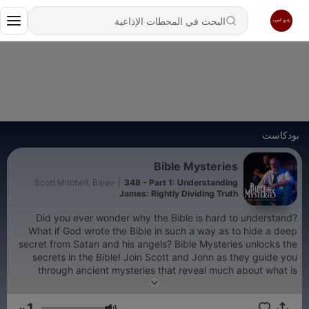
بودكاست
Bible Mysteries
Scott Mitchell, Bleav
|
348 - Part 1: Understanding
James: Rightly Dividing Truth
Did you ever wonder why the Bible is hard to understand?
What if God wrote the Bible in such a way as to hide a deep
secret from Satan and his angels? Bible Mysteries unlocks the
secrets in the Bible! Join Scott and John as they guide you
through ancient mysteries that reveal much about what is
going on in your world today. Learn more at
https://biblemysteriespodcast.com
1