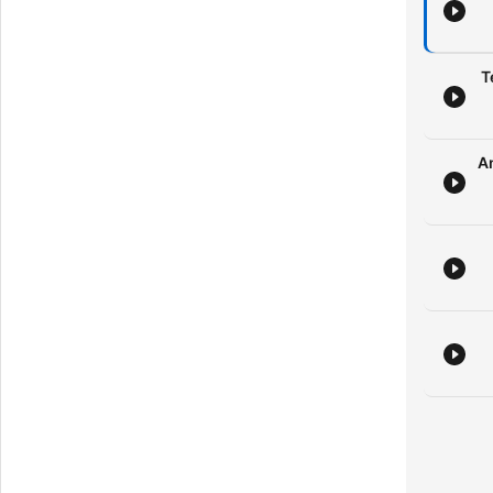
i
#
e
#3