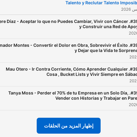
Talento y Reclutar Talento Imposib
aplicar lo que aprende
nmediatamente a su vida, lo
394. Tere Díaz - Aceptar lo que no Puedes Cambiar, Vivir con Cáncer
que hace al programa
y Construir una Red de Apo
nergético, divertido y súper
útil.
93. Amador Montes - Convertir el Dolor en Obra, Sobrevivir el Éxito
y Dejar que la Vida te Sorpren
#392. Mau Otero - Ir Contra Corriente, Cómo Aprender Cualquier
Cosa , Bucket Lists y Vivir Siempre en Sába
#391. Tanya Moss - Perder el 70% de tu Empresa en un Solo Día,
Vender con Historias y Trabajar en Pare
إظهار المزيد من الحلقات