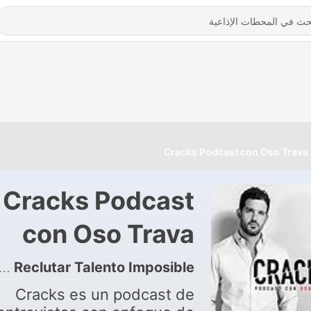
Cracks Podcast con Oso Trava
Cracks Podcast
con Oso Trava
398 - #395. Alejandro Ramos - SICLO, Construir Comunidades, Atraer Gran Talento y Reclutar Talento Imposible
Cracks es un podcast de