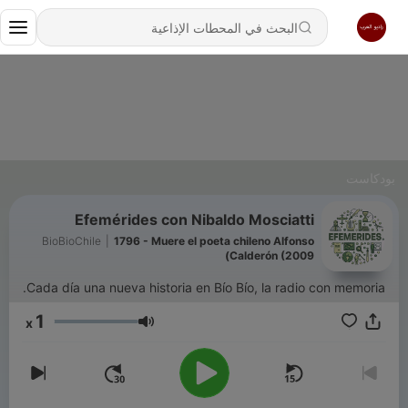
بودكاست
Efemérides con Nibaldo Mosciatti
BioBioChile
|
1796 - Muere el poeta chileno Alfonso
Calderón (2009)
Cada día una nueva historia en Bío Bío, la radio con memoria.
1
x
مستوى الصوت