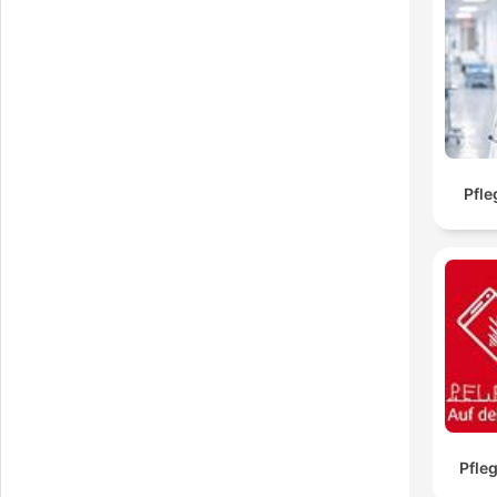
Pfle
Pfleg