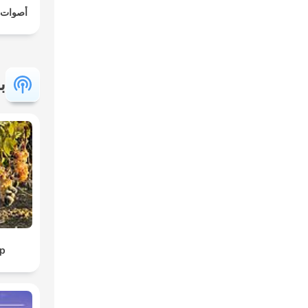
أصوات 
ب
p