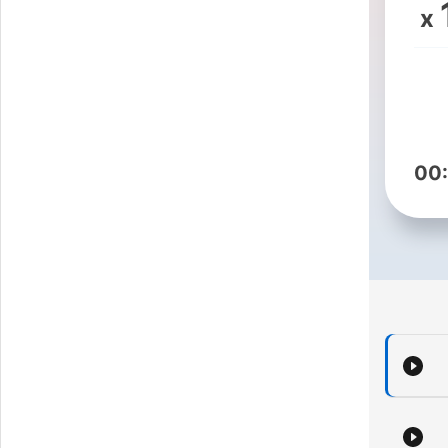
x
au
L
00