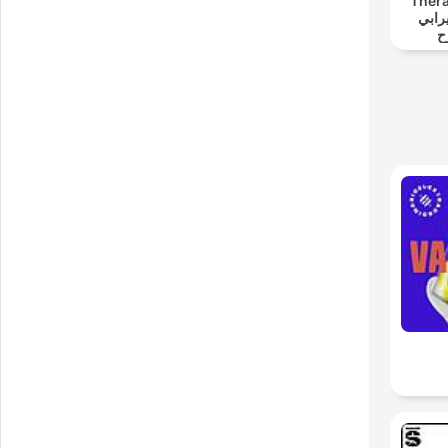
Thér
ave✨ثيرابي
ح