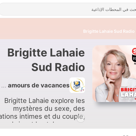
Brigitte Lahaie Sud Radio
Brigitte Lahaie
Sud Radio
2560 - Brigitte Lahaie Sud Radio - Les amours de vacances
Brigitte Lahaie explore les
mystères du sexe, des
ations intimes et du couple,
en brisant les tabous avec
l’aide d’experts et les