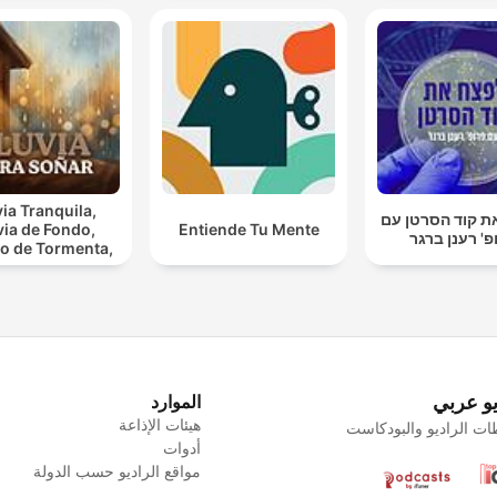
via Tranquila,
ת קוד הסרטן עם
via de Fondo,
Entiende Tu Mente
פ' רענן ברגר
o de Tormenta,
luvioso, Lluvia
Para Soñar
يو عربي
الموارد
هيئات الإذاعة
ت الراديو والبودكاست
أدوات
مواقع الراديو حسب الدولة