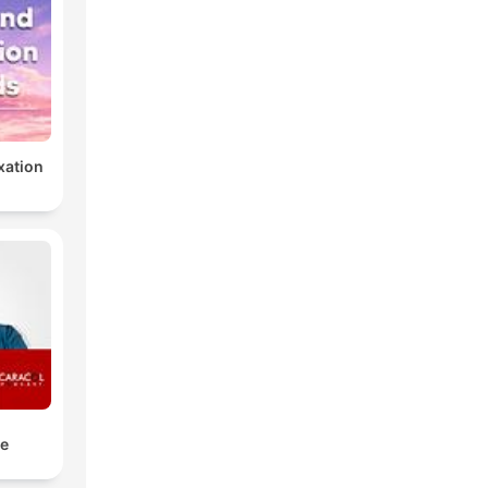
xation
e