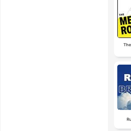
The
R