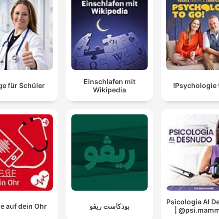
Einschlafen mit
ge für Schüler
Psychologie t
Wikipedia
Psicologia Al 
بودكاست ريڤو
e auf dein Ohr
| @psi.mammo