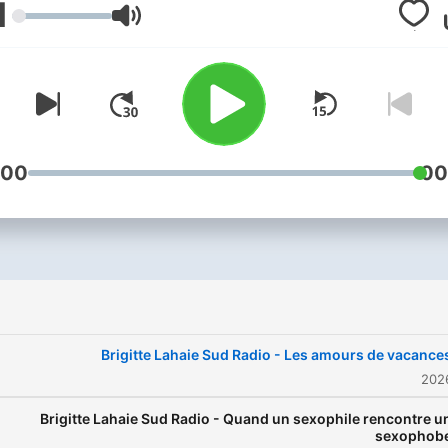
1
témoignages sincères des
مستوى الصوت
diteurs. Découvrez Brigitte
ahaie Sud Radio du lundi au
vendredi, de 14h à 16h, sur
Sud Radio et en podcast.
:00
00
Brigitte Lahaie Sud Radio - Les amours de vacance
Brigitte Lahaie Sud Radio - Quand un sexophile rencontre u
sexophob