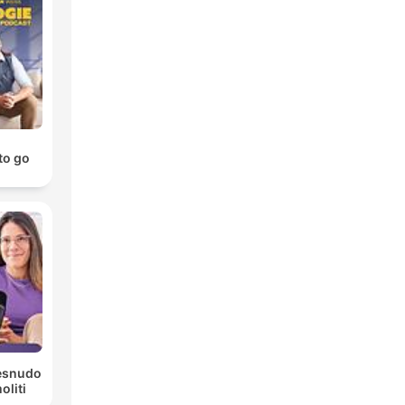
o go!
Desnudo
liti