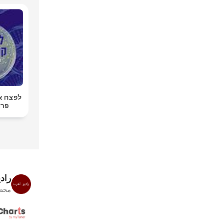
לפצח א
פרו
راد
محطا