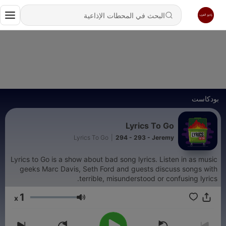
بودكاست
Lyrics To Go
Lyrics To Go
|
294 - 293 - Jeremy
Lyrics to Go is a show about bad song lyrics. Listen in as music
geeks Marc Davis, Seth Ford and guests discuss songs with
terrible, misunderstood or confusing lyrics.
1
x
مستوى الصوت