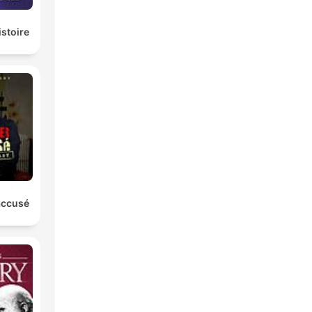
istoire
'accusé