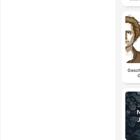
Gesch
G