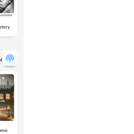
story
ب
Dame