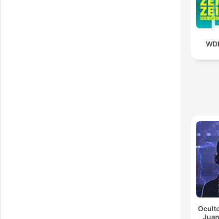
WDR
Oculto
Juan