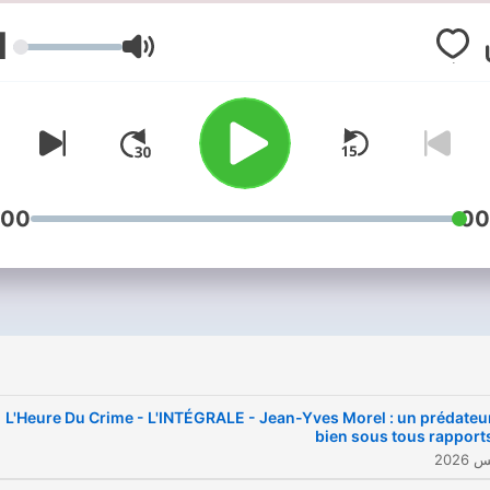
passionnants de
d'informations.
"Confidentiel".
1
مستوى الصوت
:00
00
L'Heure Du Crime - L'INTÉGRALE - Jean-Yves Morel : un prédateu
bien sous tous rapport