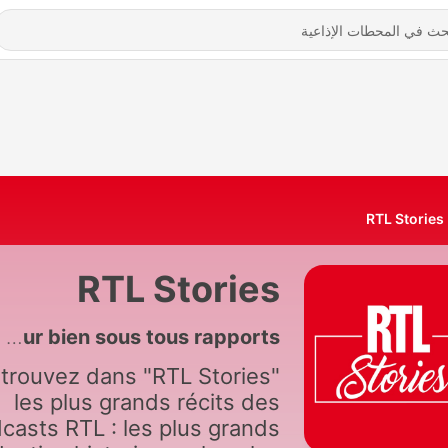
RTL Stories
RTL Stories
2393 - L'Heure Du Crime - L'INTÉGRALE - Jean-Yves Morel : un prédateur bien sous tous rapports
trouvez dans "RTL Stories"
les plus grands récits des
casts RTL : les plus grands