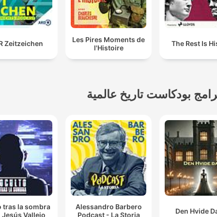
Les Pires Moments de
 Zeitzeichen
The Rest Is Hi
l'Histoire
رامج بودكاست تاريخ عالمية
 tras la sombra
Alessandro Barbero
Den Hvide 
 Jesús Vallejo
Podcast - La Storia