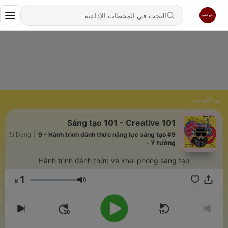
بودكاست
Sáng tạo 101 - Creative 101
Si Dang
|
9 - Hành trình đánh thức năng lực sáng tạo #9
- Ý tưởng
Hành trình đánh thức và khai phóng sáng tạo
1
x
مستوى الصوت