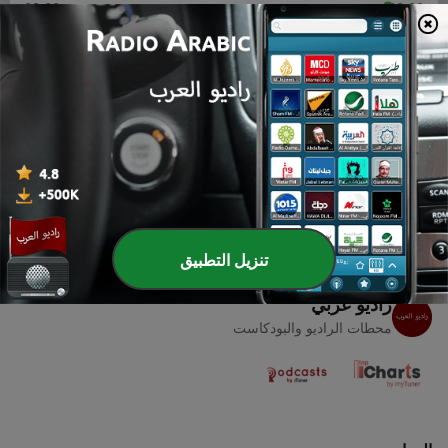
00:00
00:00
حلقات
-
Esto hace que me levante a las 5AM - ryam
1
montano
22 أبريل 2021
تنزيل التطبيق
راديو عربي
محطات الراديو والبودكاست