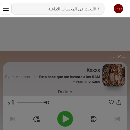
بودكاست
Xxxxx
Ryam Montano
|
1 - Esto hace que me levante a las 5AM
- ryam montano
Dodder
1
x
مستوى الصوت