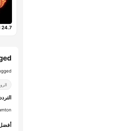
gged
ugged
الرو
الترددات io Unplugged
amton:
أفضل 