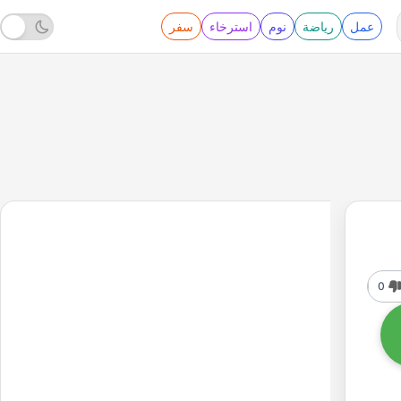
عمل
رياضة
نوم
استرخاء
سفر
0