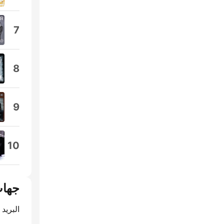
7
8
9
10
جهات
البريد 