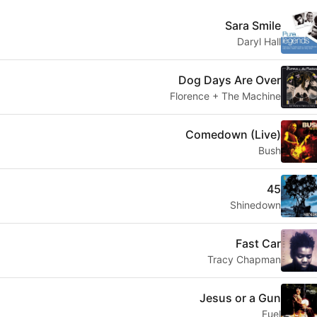
Sara Smile
Daryl Hall
Dog Days Are Over
Florence + The Machine
Comedown (Live)
Bush
45
Shinedown
Fast Car
Tracy Chapman
Jesus or a Gun
Fuel