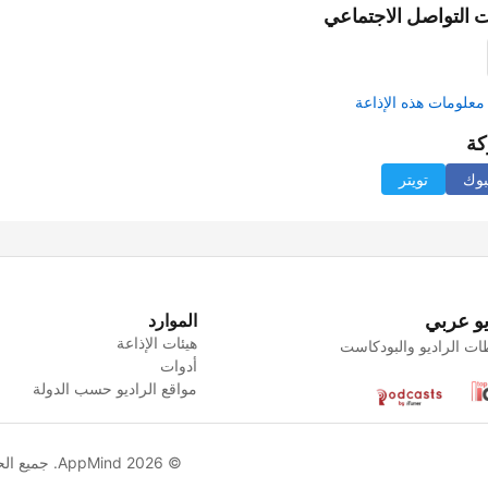
 التواصل الاجتماعي
علومات هذه الإذاعة
كة
بوك
تويتر
يو عربي
الموارد
هيئات الإذاعة
ت الراديو والبودكاست
أدوات
مواقع الراديو حسب الدولة
© AppMind 2026. جميع الحقوق محفوظة.