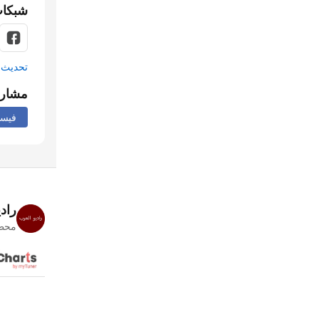
شبكات
تحديث م
مشار
فيس
راد
محطا