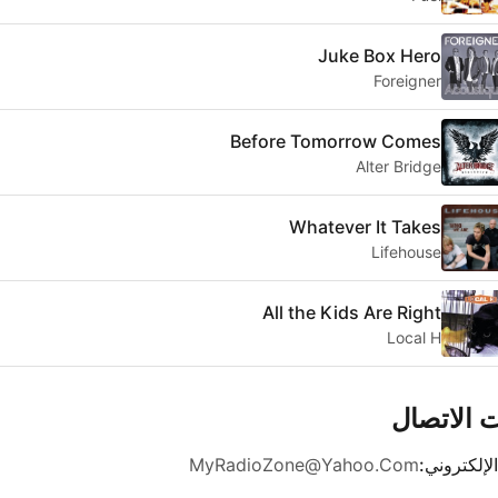
Juke Box Hero
Foreigner
Before Tomorrow Comes
Alter Bridge
Whatever It Takes
Lifehouse
All the Kids Are Right
Local H
 الاتصال
الإلكتروني:
MyRadioZone@Yahoo.Com