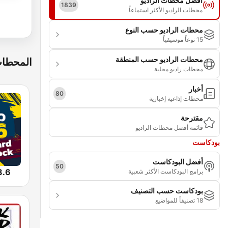
أفضل محطات الراديو
1839
محطات الراديو الأكثر استماعاً
محطات الراديو حسب النوع
15 نوعاً موسيقياً
محطات الراديو حسب المنطقة
المحطات
محطات راديو محلية
أخبار
80
محطات إذاعية إخبارية
مقترحة
قائمة أفضل محطات الراديو
بودكاست
أفضل البودكاست
50
ard Rock
برامج البودكاست الأكثر شعبية
بودكاست حسب التصنيف
18 تصنيفاً للمواضيع