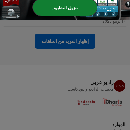
05 يناير 2026
تنزيل التطبيق
-
16
فاجأت نفسي * حكايات للنوم مع تريزة خليل | موسم 2
17 يونيو 2025
إظهار المزيد من الحلقات
راديو عربي
محطات الراديو والبودكاست
الموارد