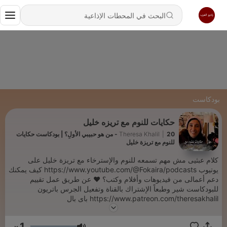
بودكاست
حكايات للنوم مع تريزه خليل
|
Theresa Khalil
20 - من هو حبيبي الأولِ؟ | بودكاست حكايات
للنوم مع تريزة خليل
كلام عبثيى مش مهم تسمعه للنوم والإسترخاء مع تريزة خليل على
يوتيوب https://www.youtube.com/@Fokaira/podcasts كيف يمكنك
دعم أعمالى من فيديوهات وأفلام وكتب؟ ❤ عن طريق عمل تقييم
للبودكاست شير وطبعاً الإشتراك بالقناة وتفعيل الجرس باتريون
https://www.patreon.com/theresakhalil باى بال
paypal.me/theresakhali المتجر
https://www.theresakhalil.com/shop For business /
1