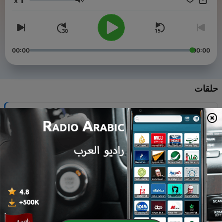
x
collaboration Contact me at th-khalil@hotmail.com
مستوى الصوت
....................................................................................................
Sign up for the newsletter اشترك في النشرة البريدية
http://www.theresakhalil.com/
00:00
00:00
حلقات
-
20
من هو حبيبي الأولِ؟ | بودكاست حكايات للنوم مع تريزة خليل
18 مايو 2026
-
19
2 العاصفة |حكايات للنوم مع تريزة خليل | الموسم
13 أبريل 2026
-
18
هدايا مسحورة وأيام لن تعود * حكايات للنوم مع تريزه خليل |
الموسم 2
10 فبراير 2026
-
17
تأملات في عام فات * حكايات للنوم مع تريزة خليل | موسم 2