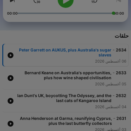
00:00
00:00
حلقات
-
Peter Garrett on AUKUS, plus Australia's sugar
2634
slaves
06 أغسطس 2026
-
Bernard Keane on Australia's opportunities,
2633
plus how wine shaped civilisation
05 أغسطس 2026
-
Ian Dunt's UK, boycotting The Odyssey, and the
2632
last cats of Kangaroo Island
04 أغسطس 2026
-
Anna Henderson at Garma, reunifying Cyprus,
2631
plus the last butterfly collectors
03 أغسطس 2026