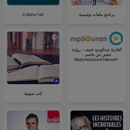
برنامج ملفات بوليسية
C dans l'air
القارئ عبدالودود حنيف - رواية
حفص عن عاصم -
Abdulwadood Haneef -
Rewayat Hafs A'n Assem
كتب صوتية