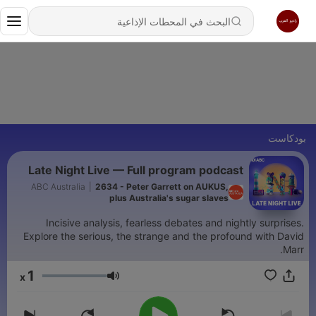
بودكاست
Late Night Live — Full program podcast
ABC Australia
|
2634 - Peter Garrett on AUKUS,
plus Australia's sugar slaves
Incisive analysis, fearless debates and nightly surprises.
Explore the serious, the strange and the profound with David
Marr.
1
x
مستوى الصوت