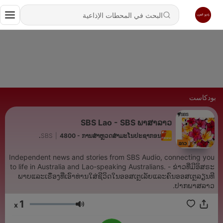
بودكاست
SBS Lao - SBS ພາ​ສາ​ລາວ
SBS
|
4800 - ການສໍາຫຼວດສຳມະໂນປະຊາກອນ.
Independent news and stories from SBS Audio, connecting you
to life in Australia and Lao-speaking Australians. - ຂ່າວທີ່ມີອິສຣະ
ພາບແລະເຣື່ອງທີ່ເອົາທ່ານໃສ່ຊີວິດໃນອອສເຕຼເລັຍແລະຄົນອອສເຕຼລຽນທີ
ປາກພາສລາວ.
1
x
مستوى الصوت