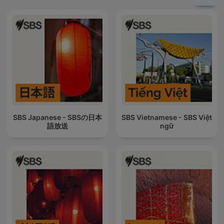
SBS Japanese - SBSの日本
SBS Vietnamese - SBS Việt
語放送
ngữ