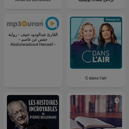
القارئ عبدالودود حنيف - رواية
حفص عن عاصم -
Abdulwadood Haneef -
Rewayat Hafs A'n Assem
C dans l'air