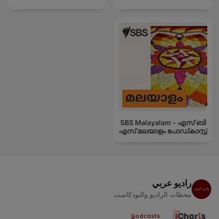
SBS Malayalam - എസ് ബി
എസ് മലയാളം പോഡ്കാസ്റ്റ്
راديو عربي
محطات الراديو والبودكاست