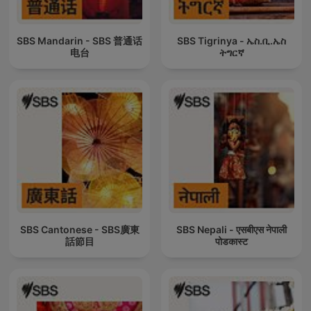
SBS Mandarin - SBS 普通话
SBS Tigrinya - ኤስ.ቢ.ኤስ
电台
ትግርኛ
SBS Cantonese - SBS廣東
SBS Nepali - एसबीएस नेपाली
話節目
पोडकास्ट