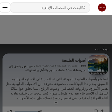
بودكاست
أصوات الطبيعة
|
International Ambient Sounds
199 - صوت نهر يتدفق إلى
بحيرة هادئة - 10 ساعات للنوم والتأمل والاسترخاء
استمتع بأصوات الطبيعة المهدئة التي تساعدك على الاسترخاء والنوم
العميق. يقدم هذا البودكاست مجموعة متنوعة من الأصوات الطبيعية مثل
هدير الأمواج، وزقزوقة العصافير، وصوت الرياح، مما يخلق جوًا مثاليًا
للتأمل أو للاسترخاء بعد يوم طويل. سواء كنت تبحث عن خلفية هادئة
أثناء القراءة أو ترغب في تحسين جودة نومك، فإن هذه الأصوات
ستساعدك على الوصول إلى حالة من الصفاء والراحة. انغمس في عالم
من الهدوء واسمح لنفسك بالاستمتاع بلحظات من السكون.
1